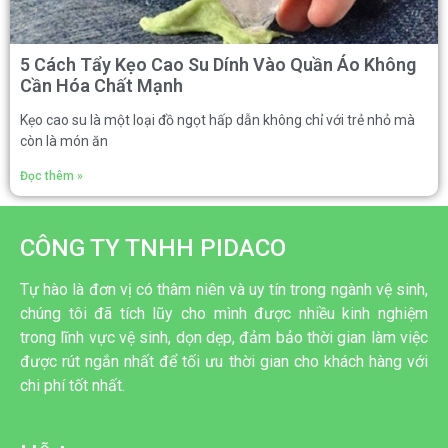
5 Cách Tẩy Kẹo Cao Su Dính Vào Quần Áo Không
Cần Hóa Chất Mạnh
Kẹo cao su là một loại đồ ngọt hấp dẫn không chỉ với trẻ nhỏ mà
còn là món ăn
Đọc thêm »
CÔNG TY TNHH PIDACO
Tự hào là đơn vị có thâm niên và uy tín trong ngành vệ sinh,
chúng tôi đã tích lũy cho mình được nhiều kinh nghiệm
trong lĩnh vực vệ sinh, dọn dẹp, đảm bảo thời gian làm việc
được rút ngắn nhất để tối ưu thời gian cho khách hàng với
chi phí tốt nhất.